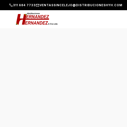
phone
mail
311 684 7733
VENTASSINCELEJO@DISTRIBUCIONESHYH.COM