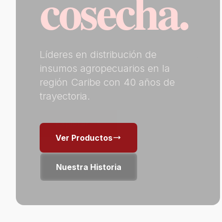
nutrición
cosecha.
trending_flat
Explorar
Líderes en distribución de
Herbicidas, antiparasitarios, vitaminas,
insumos agropecuarios en la
vacunas y suplementación para su
región Caribe con 40 años de
hato ganadero.
trayectoria.
trending_flat
Explorar
trending_flat
Ver Productos
Nuestra Historia